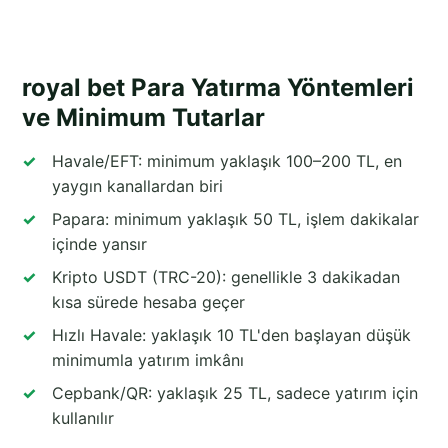
royal bet Para Yatırma Yöntemleri
ve Minimum Tutarlar
Havale/EFT: minimum yaklaşık 100–200 TL, en
yaygın kanallardan biri
Papara: minimum yaklaşık 50 TL, işlem dakikalar
içinde yansır
Kripto USDT (TRC-20): genellikle 3 dakikadan
kısa sürede hesaba geçer
Hızlı Havale: yaklaşık 10 TL'den başlayan düşük
minimumla yatırım imkânı
Cepbank/QR: yaklaşık 25 TL, sadece yatırım için
kullanılır