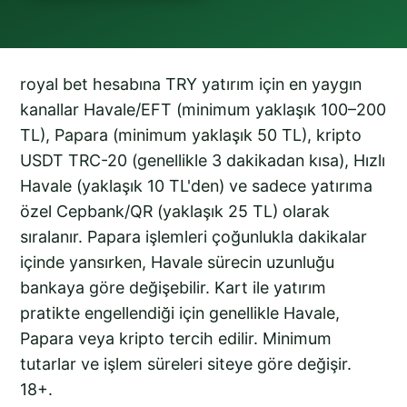
royal bet hesabına TRY yatırım için en yaygın
kanallar Havale/EFT (minimum yaklaşık 100–200
TL), Papara (minimum yaklaşık 50 TL), kripto
USDT TRC-20 (genellikle 3 dakikadan kısa), Hızlı
Havale (yaklaşık 10 TL'den) ve sadece yatırıma
özel Cepbank/QR (yaklaşık 25 TL) olarak
sıralanır. Papara işlemleri çoğunlukla dakikalar
içinde yansırken, Havale sürecin uzunluğu
bankaya göre değişebilir. Kart ile yatırım
pratikte engellendiği için genellikle Havale,
Papara veya kripto tercih edilir. Minimum
tutarlar ve işlem süreleri siteye göre değişir.
18+.