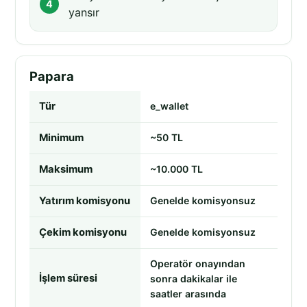
yansır
Papara
Tür
e_wallet
Minimum
~50 TL
Maksimum
~10.000 TL
Yatırım komisyonu
Genelde komisyonsuz
Çekim komisyonu
Genelde komisyonsuz
Operatör onayından
İşlem süresi
sonra dakikalar ile
saatler arasında