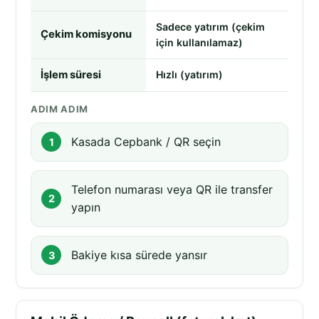
Sadece yatırım (çekim
Çekim komisyonu
için kullanılamaz)
İşlem süresi
Hızlı (yatırım)
ADIM ADIM
Kasada Cepbank / QR seçin
Telefon numarası veya QR ile transfer
yapın
Bakiye kısa sürede yansır