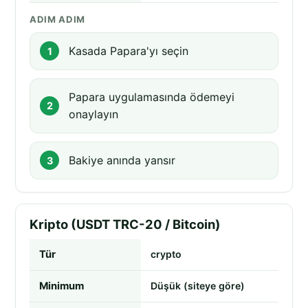
ADIM ADIM
Kasada Papara'yı seçin
Papara uygulamasında ödemeyi
onaylayın
Bakiye anında yansır
Kripto (USDT TRC-20 / Bitcoin)
Tür
crypto
Minimum
Düşük (siteye göre)