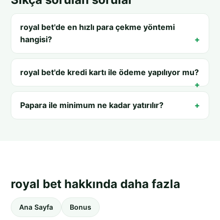
royal bet'de en hızlı para çekme yöntemi
hangisi?
royal bet'de kredi kartı ile ödeme yapılıyor mu?
Papara ile minimum ne kadar yatırılır?
royal bet hakkında daha fazla
Ana Sayfa
Bonus