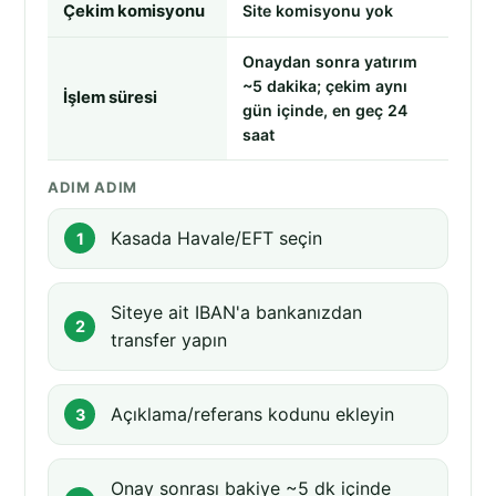
Çekim komisyonu
Site komisyonu yok
Onaydan sonra yatırım
~5 dakika; çekim aynı
İşlem süresi
gün içinde, en geç 24
saat
ADIM ADIM
Kasada Havale/EFT seçin
Siteye ait IBAN'a bankanızdan
transfer yapın
Açıklama/referans kodunu ekleyin
Onay sonrası bakiye ~5 dk içinde