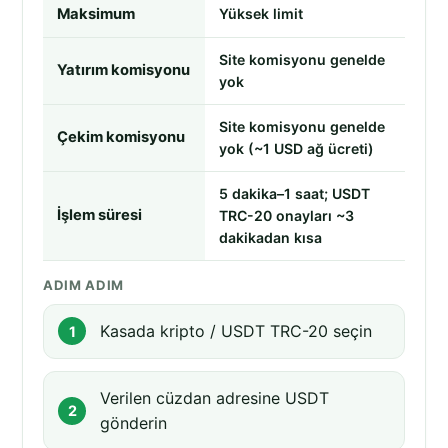
Maksimum
Yüksek limit
Site komisyonu genelde
Yatırım komisyonu
yok
Site komisyonu genelde
Çekim komisyonu
yok (~1 USD ağ ücreti)
5 dakika–1 saat; USDT
İşlem süresi
TRC-20 onayları ~3
dakikadan kısa
ADIM ADIM
Kasada kripto / USDT TRC-20 seçin
Verilen cüzdan adresine USDT
gönderin