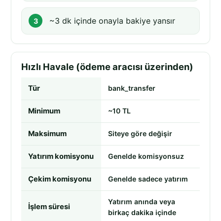
~3 dk içinde onayla bakiye yansır
Hızlı Havale (ödeme aracısı üzerinden)
Tür
bank_transfer
Minimum
~10 TL
Maksimum
Siteye göre değişir
Yatırım komisyonu
Genelde komisyonsuz
Çekim komisyonu
Genelde sadece yatırım
Yatırım anında veya
İşlem süresi
birkaç dakika içinde